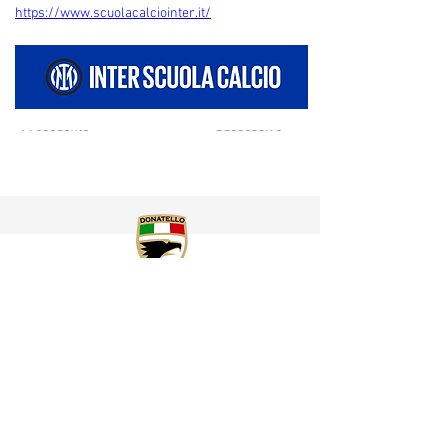
https://www.scuolacalciointer.it/
Precedente
Successivo
SEDE
Donatello Calcio A.S.D.
Via Pietro Di Brazzà,10
33100 - Udine
CONTATTI
SOCIAL