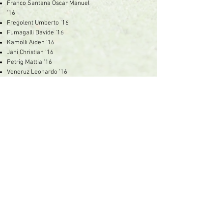
Franco Santana Oscar Manuel
'16
Fregolent Umberto '16
Fumagalli Davide '16
Kamolli Aiden '16
Jani Christian '16
Petrig Mattia '16
Veneruz Leonardo '16
Zhutaj Riccardo '16
SEDE
Donatello Calcio A.S.D.
Via Pietro Di Brazzà,10
33100 - Udine
CONTATTI
SOCIAL