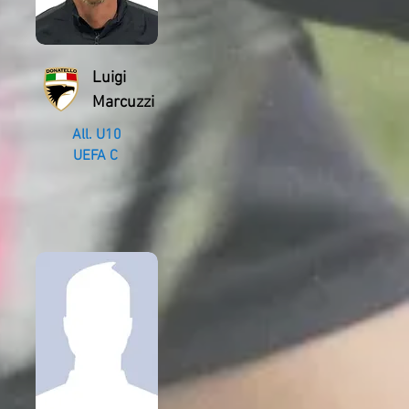
Luigi
Marcuzzi
All. U10
UEFA C