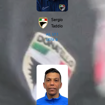
Sergio
Taddio
All. U11
UEFA B