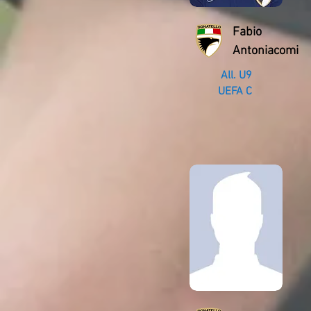
Fabio
Antoniacomi
All. U9
UEFA C