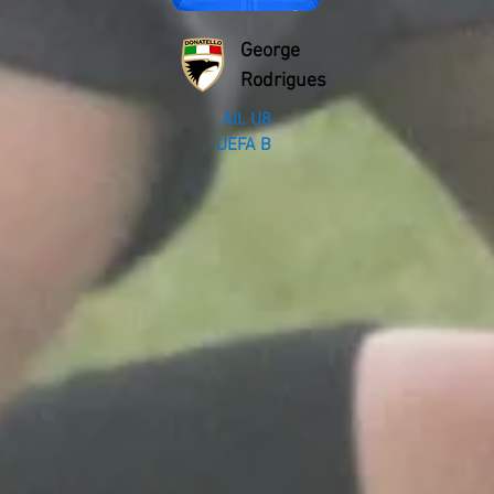
George
Rodrigues
All. U8
UEFA B