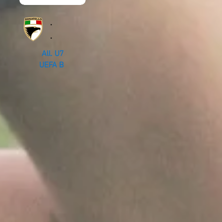
.
.
All. U7
UEFA B