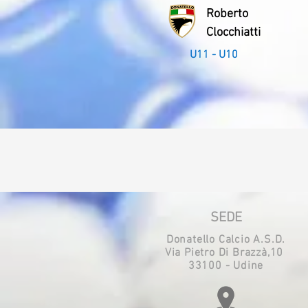
Roberto
Clocchiatti
U11 - U10
SEDE
Donatello Calcio A.S.D.
Via Pietro Di Brazzà,10
33100 - Udine