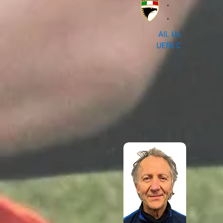
.
.
All. U6
UEFA C