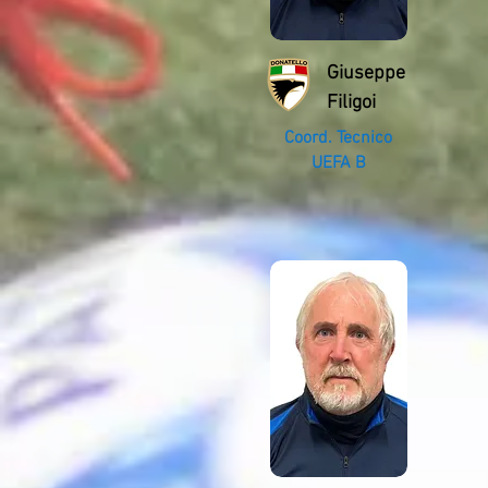
Giuseppe
Filigoi
Coord. Tecnico
UEFA B