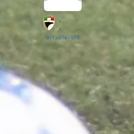
.
.
U17 - U16 - U15