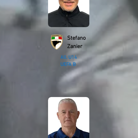
Stefano
Zanier
All. U14
UEFA B