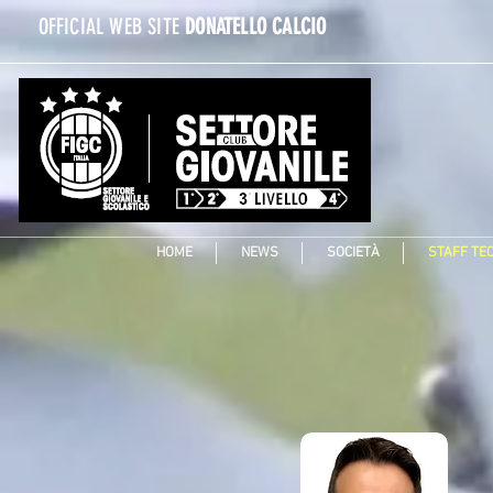
OFFICIAL WEB SITE
DONATELLO CALCIO
HOME
NEWS
SOCIETÀ
STAFF TE