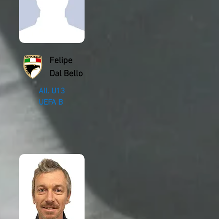
Felipe
Dal Bello
All. U13
UEFA B