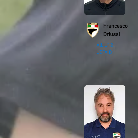
Francesco
Driussi
All. U12
UEFA B