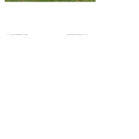
Precedente
Successivo
SEDE
Donatello Calcio A.S.D.
Via Pietro Di Brazzà,10
33100 - Udine
CONTATTI
SOCIAL