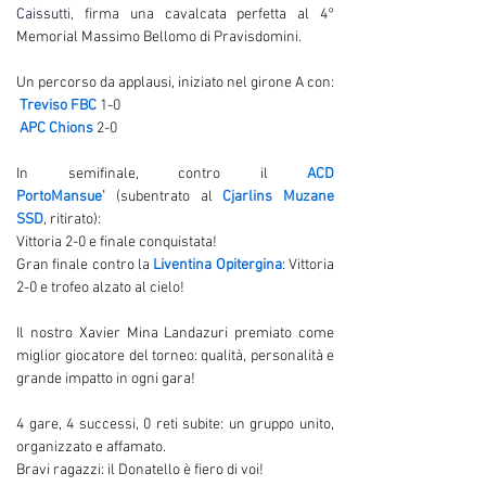
Caissutti
, firma una cavalcata perfetta al 4° 
Memorial Massimo Bellomo di Pravisdomini.
Un percorso da applausi, iniziato nel girone A con:
Treviso FBC
 1-0
APC Chions
 2-0
In semifinale, contro il 
ACD 
PortoMansue'
 (subentrato al 
Cjarlins Muzane 
SSD
, ritirato):
Vittoria 2-0 e finale conquistata!
Gran finale contro la 
Liventina Opitergina
: Vittoria 
2-0 e trofeo alzato al cielo!
Il nostro Xavier Mina Landazuri premiato come 
miglior giocatore del torneo: qualità, personalità e 
grande impatto in ogni gara!
4 gare, 4 successi, 0 reti subite: un gruppo unito, 
organizzato e affamato. 
Bravi ragazzi: il Donatello è fiero di voi!