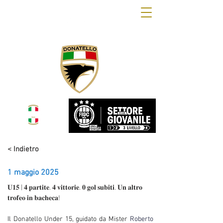
OFFICIAL WEB SITE
DONATELLO CALCIO
< Indietro
1 maggio 2025
𝐔𝟏𝟓 | 𝟒 𝐩𝐚𝐫𝐭𝐢𝐭𝐞. 𝟒 𝐯𝐢𝐭𝐭𝐨𝐫𝐢𝐞. 𝟎 𝐠𝐨𝐥 𝐬𝐮𝐛𝐢𝐭𝐢. 𝐔𝐧 𝐚𝐥𝐭𝐫𝐨 
𝐭𝐫𝐨𝐟𝐞𝐨 𝐢𝐧 𝐛𝐚𝐜𝐡𝐞𝐜𝐚!
Il Donatello Under 15, guidato da Mister 
Roberto 