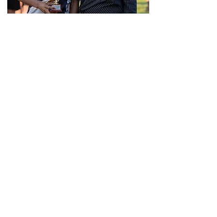
Precedente
Successivo
SEDE
Donatello Calcio A.S.D.
Via Pietro Di Brazzà,10
33100 - Udine
CONTATTI
SOCIAL