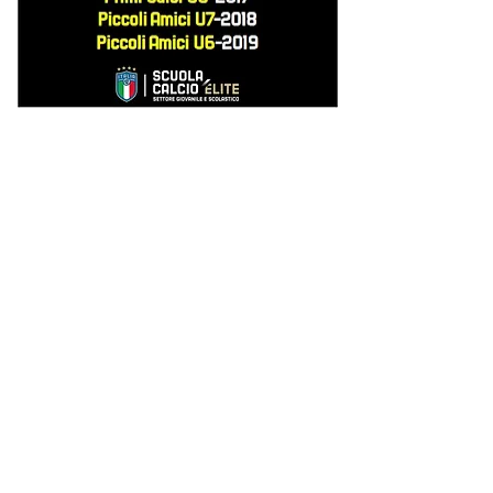
Precedente
Successivo
SEDE
Donatello Calcio A.S.D.
Via Pietro Di Brazzà,10
33100 - Udine
CONTATTI
SOCIAL