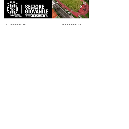
Precedente
Successivo
SEDE
Donatello Calcio A.S.D.
Via Pietro Di Brazzà,10
33100 - Udine
CONTATTI
SOCIAL
Cookie Policy
|
Privacy