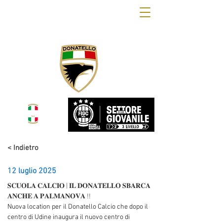
OFFICIAL WEB SITE
DONATELLO CALCIO
< Indietro
12 luglio 2025
𝐒𝐂𝐔𝐎𝐋𝐀 𝐂𝐀𝐋𝐂𝐈𝐎 | 𝐈𝐋 𝐃𝐎𝐍𝐀𝐓𝐄𝐋𝐋𝐎 𝐒𝐁𝐀𝐑𝐂𝐀 
𝐀𝐍𝐂𝐇𝐄 𝐀 𝐏𝐀𝐋𝐌𝐀𝐍𝐎𝐕𝐀 !!
Nuova location per il Donatello Calcio che dopo il 
centro di Udine inaugura il nuovo centro di 